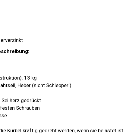
erverzinkt
eschreibung:
truktion): 13 kg
rahtseil, Heber (nicht Schlepper!)
r Seilherz gedrückt
 festen Schrauben
mse
 Kurbel kräftig gedreht werden, wenn sie belastet ist.