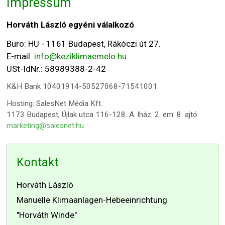
Impressum
Horváth László egyéni válalkozó
Büro: HU - 1161 Budapest, Rákóczi út 27.
E-mail:
info@keziklimaemelo.hu
USt-IdNr.: 58989388-2-42
K&H Bank 10401914-50527068-71541001
Hosting: SalesNet Média Kft.
1173 Budapest, Újlak utca 116-128. A. lház. 2. em. 8. ajtó
marketing@salesnet.hu
Kontakt
Horváth László
Manuelle Klimaanlagen-Hebeeinrichtung
"Horváth Winde"