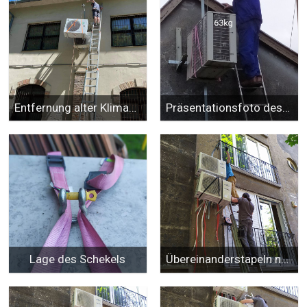
Entfernung alter Klimaanlagen
Präsentationsfoto des Herstellers
Lage des Schekels
Übereinanderstapeln neuer Klimaanlagen