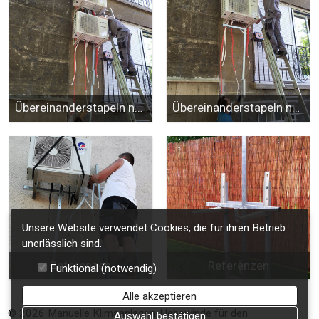
Übereinanderstapeln neuer Klimaanlagen
Übereinanderstapeln neuer Klimaanlagen
Unsere Website verwendet Cookies, die für ihren Betrieb
unerlässlich sind.
Referenzen
Referenzen
Funktional (notwendig)
Alle akzeptieren
© 2026 Manuelle Klimaanlagen-Hebewinde für den
Auswahl bestätigen